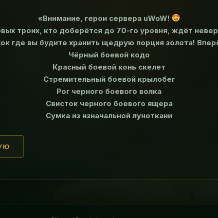
«Внимание, герои сервера uWoW!
рвых троих, кто доберётся до 70‑го уровня, ждёт неве
мок где вы будите хранить щедрую порция золота! Впер
Чёрный боевой кодо
Красный боевой конь скелет
Стремительный боевой крылобег
Рог черного боевого волка
Свисток черного боевого ящера
Сумка из изначальной луноткани
УЮ