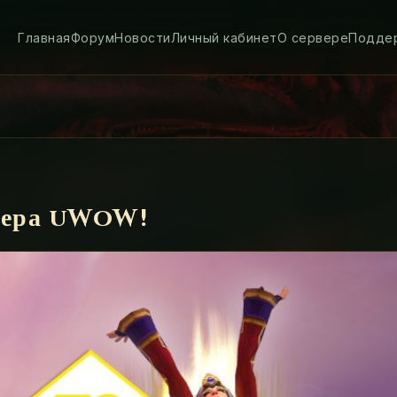
Главная
Форум
Новости
Личный кабинет
О сервере
Подде
рвера uWoW!