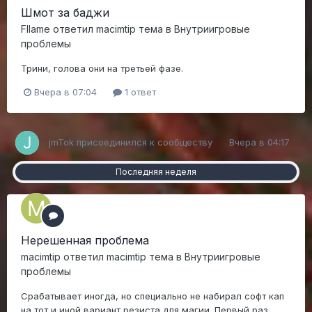
Шмот за баджи
Fllame
ответил
macimtip
тема в
Внутриигровые
проблемы
Трини, голова они на третьей фазе.
Вчера в 07:04
1 ответ
jmTok
присоединился к сообществу
Вчера в 04:17
Последняя неделя
Нерешенная проблема
macimtip
ответил
macimtip
тема в
Внутриигровые
проблемы
Срабатывает иногда, но специально не набирал софт кап
на тот и иной вариант резиста для магии. Первый раз