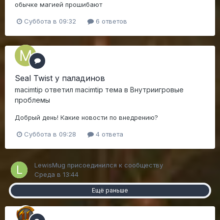
обычке магией прошибают
Суббота в 09:32
6 ответов
Seal Twist у паладинов
macimtip
ответил
macimtip
тема в
Внутриигровые
проблемы
Добрый день! Какие новости по внедрению?
Суббота в 09:28
4 ответа
LewisMug
присоединился к сообществу
Среда в 13:44
Ещё раньше