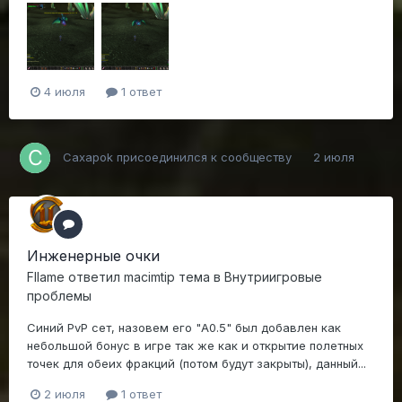
4 июля
1 ответ
Caxapok
присоединился к сообществу
2 июля
Инженерные очки
Fllame
ответил
macimtip
тема в
Внутриигровые
проблемы
Синий PvP сет, назовем его "A0.5" был добавлен как
небольшой бонус в игре так же как и открытие полетных
точек для обеих фракций (потом будут закрыты), данный...
2 июля
1 ответ