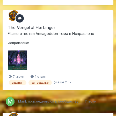
The Vengeful Harbinger
Fllame
ответил
Armageddon
тема в
Исправлено
Исправлено!
7 июля
1 ответ
(и ещё 2 )
задания
запределье
Marik
присоединился к сообществу
7 июля