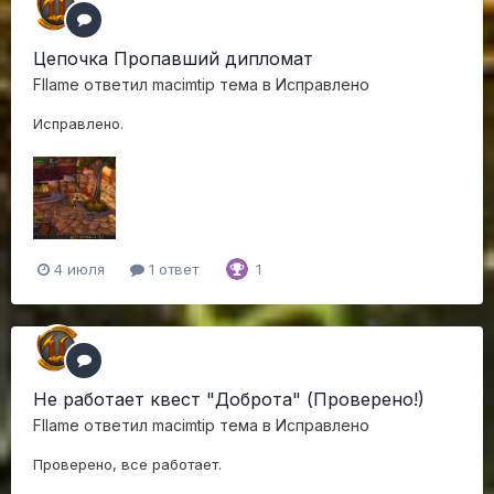
Цепочка Пропавший дипломат
Fllame
ответил
macimtip
тема в
Исправлено
Исправлено.
4 июля
1 ответ
1
Не работает квест "Доброта" (Проверено!)
Fllame
ответил
macimtip
тема в
Исправлено
Проверено, все работает.