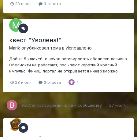
28 июля
3 ответа
квест "Уволена!"
Marik
опубликовал тема в
Исправлено
Добыл 5 ключей, и начал активировать обелиски легиона.
Обелискти не работают, посылают короткий красный
импульс. Финиш портал не открывается иневозможно...
28 июля
3 ответа
1
BobCarrot
присоединился к сообществу
27 июля