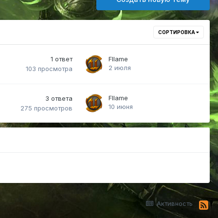
СОРТИРОВКА
1
ответ
Fllame
2 июля
103
просмотра
Fllame
3
ответа
10 июня
275
просмотров
Активность