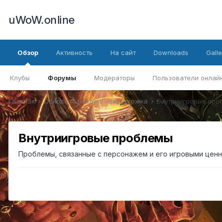
uWoW.online
Обзор
Активность
На сайт
Downloads
Galle
Клубы
Форумы
Модераторы
Пользователи онлай
Главная
Основной раздел
Поддержка
Внутриигровые про
Внутриигровые проблемы
Проблемы, связанные с персонажем и его игровыми ценн