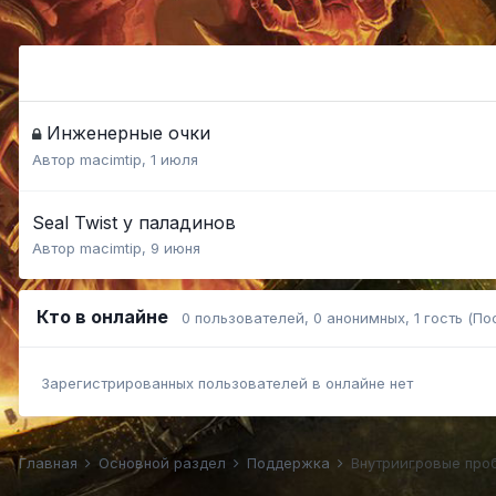
Инженерные очки
Автор
macimtip
,
1 июля
Seal Twist у паладинов
Автор
macimtip
,
9 июня
Кто в онлайне
0 пользователей
, 0 анонимных, 1 гость
(По
Зарегистрированных пользователей в онлайне нет
Главная
Основной раздел
Поддержка
Внутриигровые про