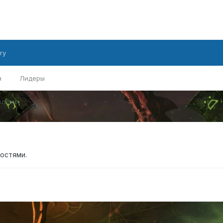
ry
н
Лидеры
блемы
остями.