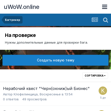
uWoW.online
Багтрекер
На проверке
Нужны дополнительные данные для проверки бага.
Создать новую тему
СОРТИРОВКА
Нерабочий квест "Черн(окниж)ый Бизнес"
Автор
Клофелинщица
,
Воскресенье в 13:54
0
ответов
49
просмотров