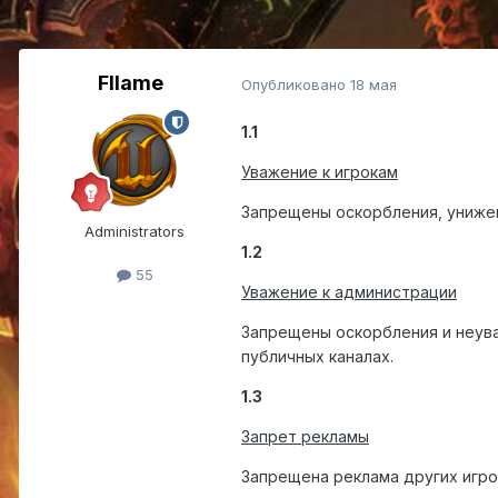
Fllame
Опубликовано
18 мая
1.1
Уважение к игрокам
Запрещены оскорбления, унижен
Administrators
1.2
55
Уважение к администрации
Запрещены оскорбления и неув
публичных каналах.
1.3
Запрет рекламы
Запрещена реклама других игро