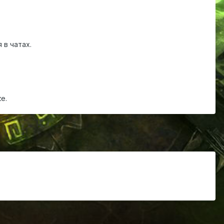
 в чатах.
е.