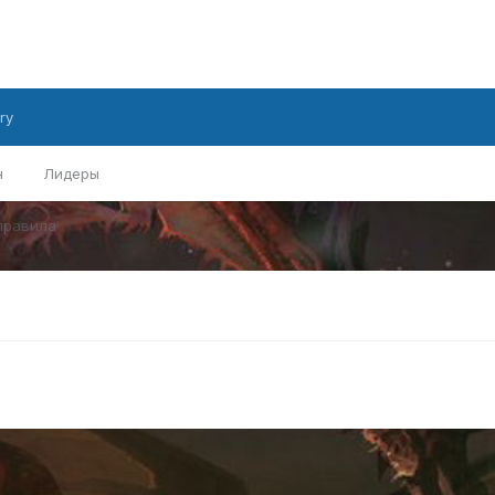
ry
н
Лидеры
правила