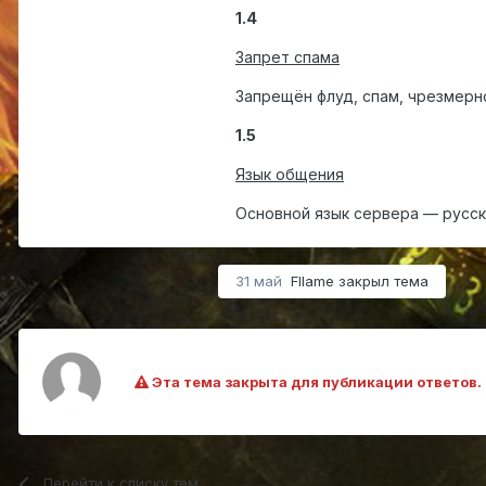
1.4
Запрет спама
Запрещён флуд, спам, чрезмерн
1.5
Язык общения
Основной язык сервера — русск
31 май
Fllame
закрыл тема
Эта тема закрыта для публикации ответов.
Перейти к списку тем