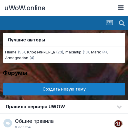
uWoW.online
Лучшие авторы
Fllame
(55)
,
Клофелинщица
(23)
,
macimtip
(13)
,
Marik
(4)
,
Armageddon
(4)
Форумы
Создать новую тему
Правила сервера UWOW
Общие правила
6
постов