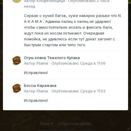
Автор
Клофелинщица
·
Опубликовано
2 часа
назад
Сервак с кучей багов, хуже наверно разьве что N
A K A M A . Админы палец о палец не ударяют
чтобы самостоятельно искать и фиксить баги,
ждут пока их носом потыкают. Очередная
помойка, не удивлюсь если тут донат загонят с
быстрым стартом или типо того.
Огры клана Тяжелого Кулака
Автор
Fllame
·
Опубликовано
Среда в 11:06
Исправлено!
Боссы Каражана
Автор
Fllame
·
Опубликовано
Среда в 11:03
Исправлено!
Язык
Обратная связь
Powered by Invision Community